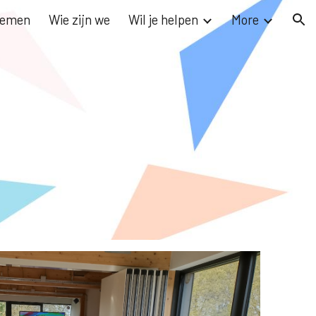
nemen
Wie zijn we
Wil je helpen
More
ion