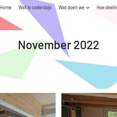
Home
Wat is coderdojo
Wat doen we
Hoe deel
ip to main content
Skip to navigat
November 2022