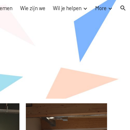
nemen
Wie zijn we
Wil je helpen
More
ion